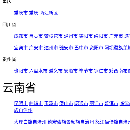
重庆
重庆市
重庆
两江新区
四川省
成都市
自贡市
攀枝花市
泸州市
德阳市
绵阳市
广元市
遂
宜宾市
广安市
达州市
雅安市
巴中市
资阳市
阿坝藏族羌
贵州省
贵阳市
六盘水市
遵义市
安顺市
毕节市
铜仁市
黔西南布
云南省
昆明市
曲靖市
玉溪市
保山市
昭通市
丽江市
普洱市
临沧
族自治州
大理白族自治州
德宏傣族景颇族自治州
怒江傈僳族自治