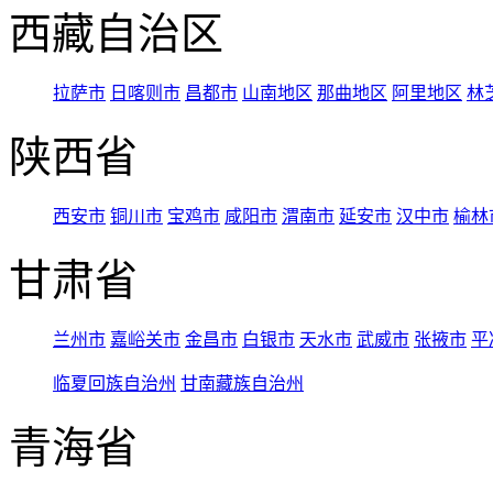
西藏自治区
拉萨市
日喀则市
昌都市
山南地区
那曲地区
阿里地区
林
陕西省
西安市
铜川市
宝鸡市
咸阳市
渭南市
延安市
汉中市
榆林
甘肃省
兰州市
嘉峪关市
金昌市
白银市
天水市
武威市
张掖市
平
临夏回族自治州
甘南藏族自治州
青海省