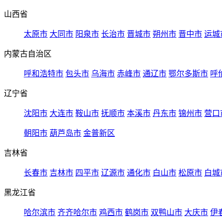
山西省
太原市
大同市
阳泉市
长治市
晋城市
朔州市
晋中市
运城
内蒙古自治区
呼和浩特市
包头市
乌海市
赤峰市
通辽市
鄂尔多斯市
呼
辽宁省
沈阳市
大连市
鞍山市
抚顺市
本溪市
丹东市
锦州市
营口
朝阳市
葫芦岛市
金普新区
吉林省
长春市
吉林市
四平市
辽源市
通化市
白山市
松原市
白城
黑龙江省
哈尔滨市
齐齐哈尔市
鸡西市
鹤岗市
双鸭山市
大庆市
伊