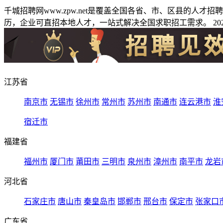
千城招聘网www.zpw.net是覆盖全国各省、市、区县的人
历，企业可直招本地人才，一站式解决全国求职招工需求。 2026
江苏省
南京市
无锡市
徐州市
常州市
苏州市
南通市
连云港市
淮
宿迁市
福建省
福州市
厦门市
莆田市
三明市
泉州市
漳州市
南平市
龙岩
河北省
石家庄市
唐山市
秦皇岛市
邯郸市
邢台市
保定市
张家口
广东省