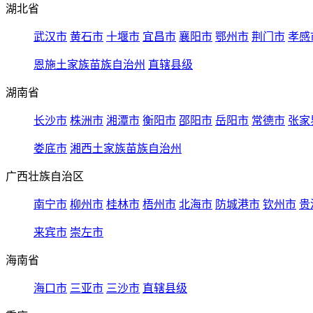
湖北省
武汉市
黄石市
十堰市
宜昌市
襄阳市
鄂州市
荆门市
孝感
恩施土家族苗族自治州
直辖县级
湖南省
长沙市
株洲市
湘潭市
衡阳市
邵阳市
岳阳市
常德市
张家
娄底市
湘西土家族苗族自治州
广西壮族自治区
南宁市
柳州市
桂林市
梧州市
北海市
防城港市
钦州市
贵
来宾市
崇左市
海南省
海口市
三亚市
三沙市
直辖县级