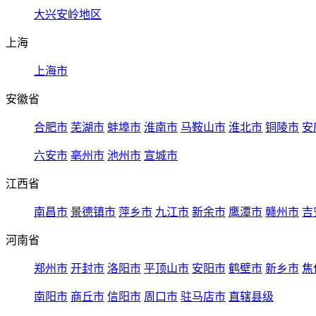
大兴安岭地区
上海
上海市
安徽省
合肥市
芜湖市
蚌埠市
淮南市
马鞍山市
淮北市
铜陵市
安
六安市
亳州市
池州市
宣城市
江西省
南昌市
景德镇市
萍乡市
九江市
新余市
鹰潭市
赣州市
吉
河南省
郑州市
开封市
洛阳市
平顶山市
安阳市
鹤壁市
新乡市
焦
南阳市
商丘市
信阳市
周口市
驻马店市
直辖县级