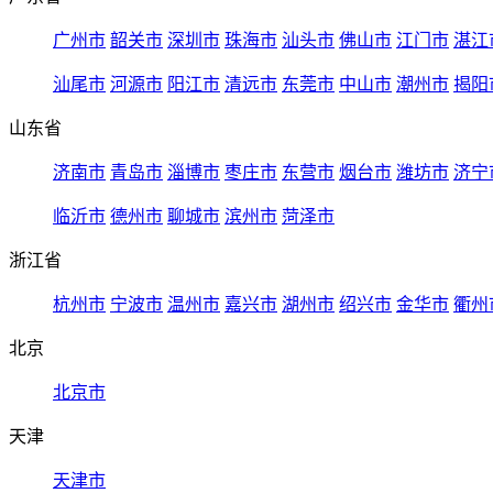
广州市
韶关市
深圳市
珠海市
汕头市
佛山市
江门市
湛江
汕尾市
河源市
阳江市
清远市
东莞市
中山市
潮州市
揭阳
山东省
济南市
青岛市
淄博市
枣庄市
东营市
烟台市
潍坊市
济宁
临沂市
德州市
聊城市
滨州市
菏泽市
浙江省
杭州市
宁波市
温州市
嘉兴市
湖州市
绍兴市
金华市
衢州
北京
北京市
天津
天津市