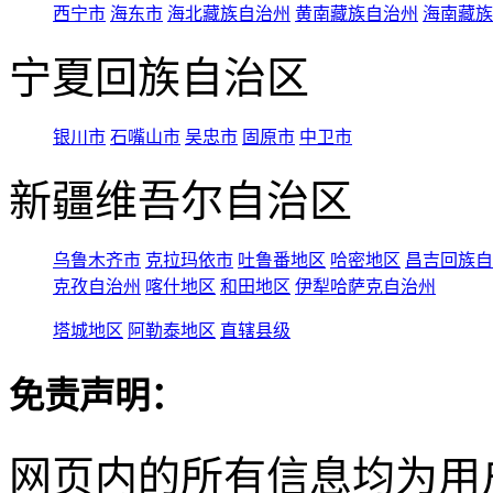
西宁市
海东市
海北藏族自治州
黄南藏族自治州
海南藏族
宁夏回族自治区
银川市
石嘴山市
吴忠市
固原市
中卫市
新疆维吾尔自治区
乌鲁木齐市
克拉玛依市
吐鲁番地区
哈密地区
昌吉回族自
克孜自治州
喀什地区
和田地区
伊犁哈萨克自治州
塔城地区
阿勒泰地区
直辖县级
免责声明：
网页内的所有信息均为用