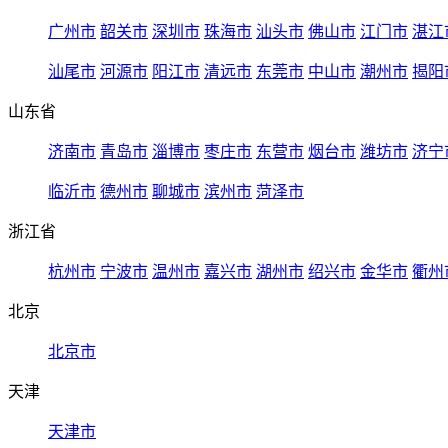
广州市
韶关市
深圳市
珠海市
汕头市
佛山市
江门市
湛江
汕尾市
河源市
阳江市
清远市
东莞市
中山市
潮州市
揭阳
山东省
济南市
青岛市
淄博市
枣庄市
东营市
烟台市
潍坊市
济宁
临沂市
德州市
聊城市
滨州市
菏泽市
浙江省
杭州市
宁波市
温州市
嘉兴市
湖州市
绍兴市
金华市
衢州
北京
北京市
天津
天津市