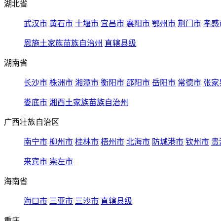
湖北省
武汉市
黄石市
十堰市
宜昌市
襄阳市
鄂州市
荆门市
孝感
恩施土家族苗族自治州
直辖县级
湖南省
长沙市
株洲市
湘潭市
衡阳市
邵阳市
岳阳市
常德市
张家
娄底市
湘西土家族苗族自治州
广西壮族自治区
南宁市
柳州市
桂林市
梧州市
北海市
防城港市
钦州市
贵
来宾市
崇左市
海南省
海口市
三亚市
三沙市
直辖县级
重庆