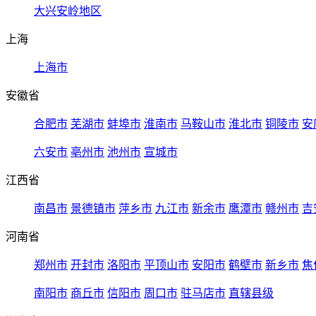
大兴安岭地区
上海
上海市
安徽省
合肥市
芜湖市
蚌埠市
淮南市
马鞍山市
淮北市
铜陵市
安
六安市
亳州市
池州市
宣城市
江西省
南昌市
景德镇市
萍乡市
九江市
新余市
鹰潭市
赣州市
吉
河南省
郑州市
开封市
洛阳市
平顶山市
安阳市
鹤壁市
新乡市
焦
南阳市
商丘市
信阳市
周口市
驻马店市
直辖县级