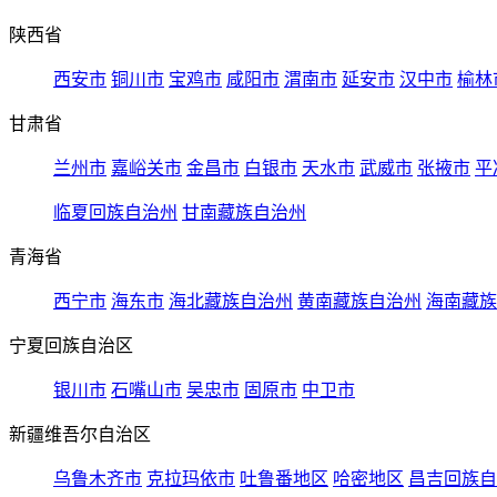
陕西省
西安市
铜川市
宝鸡市
咸阳市
渭南市
延安市
汉中市
榆林
甘肃省
兰州市
嘉峪关市
金昌市
白银市
天水市
武威市
张掖市
平
临夏回族自治州
甘南藏族自治州
青海省
西宁市
海东市
海北藏族自治州
黄南藏族自治州
海南藏族
宁夏回族自治区
银川市
石嘴山市
吴忠市
固原市
中卫市
新疆维吾尔自治区
乌鲁木齐市
克拉玛依市
吐鲁番地区
哈密地区
昌吉回族自