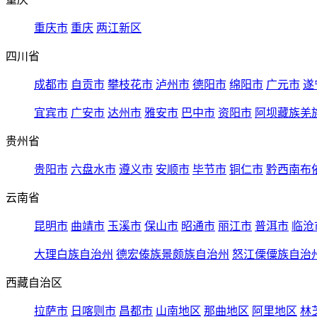
重庆市
重庆
两江新区
四川省
成都市
自贡市
攀枝花市
泸州市
德阳市
绵阳市
广元市
遂
宜宾市
广安市
达州市
雅安市
巴中市
资阳市
阿坝藏族羌
贵州省
贵阳市
六盘水市
遵义市
安顺市
毕节市
铜仁市
黔西南布
云南省
昆明市
曲靖市
玉溪市
保山市
昭通市
丽江市
普洱市
临沧
大理白族自治州
德宏傣族景颇族自治州
怒江傈僳族自治
西藏自治区
拉萨市
日喀则市
昌都市
山南地区
那曲地区
阿里地区
林