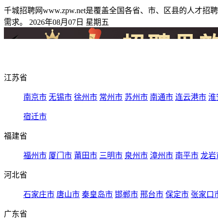
千城招聘网www.zpw.net是覆盖全国各省、市、区县的
需求。 2026年08月07日 星期五
江苏省
南京市
无锡市
徐州市
常州市
苏州市
南通市
连云港市
淮
宿迁市
福建省
福州市
厦门市
莆田市
三明市
泉州市
漳州市
南平市
龙岩
河北省
石家庄市
唐山市
秦皇岛市
邯郸市
邢台市
保定市
张家口
广东省