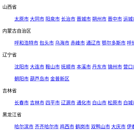
山西省
太原市
大同市
阳泉市
长治市
晋城市
朔州市
晋中市
运城
内蒙古自治区
呼和浩特市
包头市
乌海市
赤峰市
通辽市
鄂尔多斯市
呼
辽宁省
沈阳市
大连市
鞍山市
抚顺市
本溪市
丹东市
锦州市
营口
朝阳市
葫芦岛市
金普新区
吉林省
长春市
吉林市
四平市
辽源市
通化市
白山市
松原市
白城
黑龙江省
哈尔滨市
齐齐哈尔市
鸡西市
鹤岗市
双鸭山市
大庆市
伊