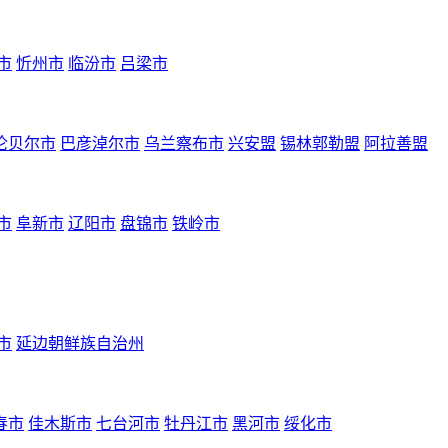
市
忻州市
临汾市
吕梁市
伦贝尔市
巴彦淖尔市
乌兰察布市
兴安盟
锡林郭勒盟
阿拉善盟
市
阜新市
辽阳市
盘锦市
铁岭市
市
延边朝鲜族自治州
春市
佳木斯市
七台河市
牡丹江市
黑河市
绥化市