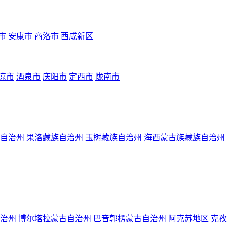
市
安康市
商洛市
西咸新区
凉市
酒泉市
庆阳市
定西市
陇南市
自治州
果洛藏族自治州
玉树藏族自治州
海西蒙古族藏族自治州
治州
博尔塔拉蒙古自治州
巴音郭楞蒙古自治州
阿克苏地区
克孜