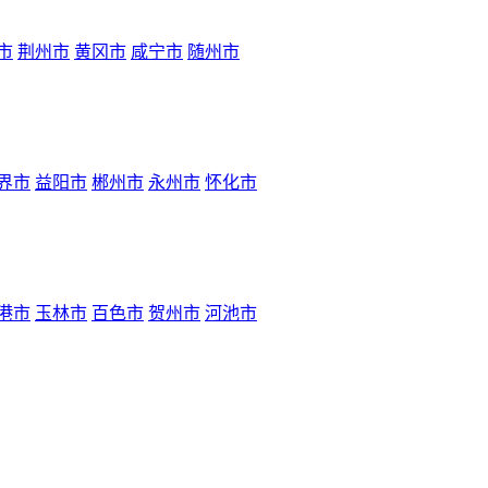
市
荆州市
黄冈市
咸宁市
随州市
界市
益阳市
郴州市
永州市
怀化市
港市
玉林市
百色市
贺州市
河池市