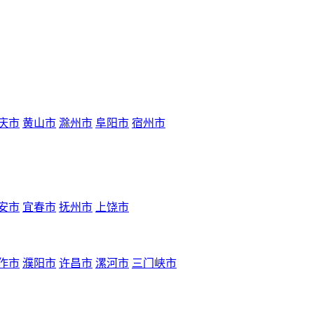
庆市
黄山市
滁州市
阜阳市
宿州市
安市
宜春市
抚州市
上饶市
作市
濮阳市
许昌市
漯河市
三门峡市