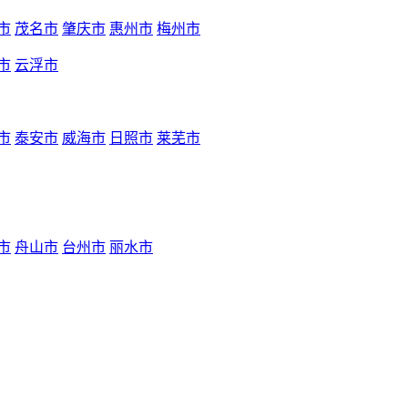
市
茂名市
肇庆市
惠州市
梅州市
市
云浮市
市
泰安市
威海市
日照市
莱芜市
市
舟山市
台州市
丽水市