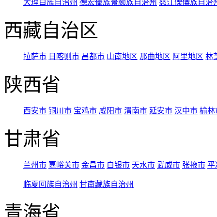
大理白族自治州
德宏傣族景颇族自治州
怒江傈僳族自治
西藏自治区
拉萨市
日喀则市
昌都市
山南地区
那曲地区
阿里地区
林
陕西省
西安市
铜川市
宝鸡市
咸阳市
渭南市
延安市
汉中市
榆林
甘肃省
兰州市
嘉峪关市
金昌市
白银市
天水市
武威市
张掖市
平
临夏回族自治州
甘南藏族自治州
青海省