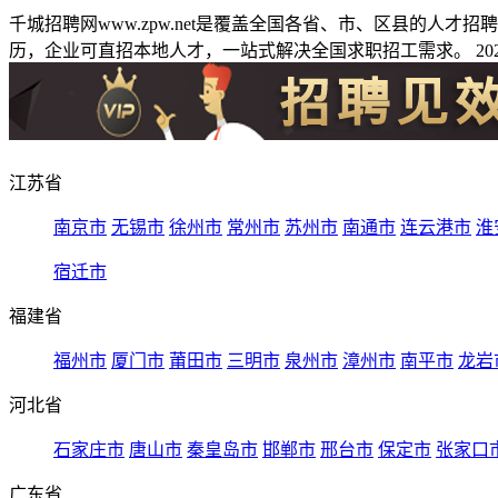
千城招聘网www.zpw.net是覆盖全国各省、市、区县的人
历，企业可直招本地人才，一站式解决全国求职招工需求。 2026
江苏省
南京市
无锡市
徐州市
常州市
苏州市
南通市
连云港市
淮
宿迁市
福建省
福州市
厦门市
莆田市
三明市
泉州市
漳州市
南平市
龙岩
河北省
石家庄市
唐山市
秦皇岛市
邯郸市
邢台市
保定市
张家口
广东省