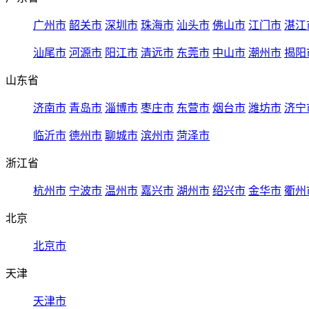
广州市
韶关市
深圳市
珠海市
汕头市
佛山市
江门市
湛江
汕尾市
河源市
阳江市
清远市
东莞市
中山市
潮州市
揭阳
山东省
济南市
青岛市
淄博市
枣庄市
东营市
烟台市
潍坊市
济宁
临沂市
德州市
聊城市
滨州市
菏泽市
浙江省
杭州市
宁波市
温州市
嘉兴市
湖州市
绍兴市
金华市
衢州
北京
北京市
天津
天津市