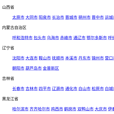
山西省
太原市
大同市
阳泉市
长治市
晋城市
朔州市
晋中市
运城
内蒙古自治区
呼和浩特市
包头市
乌海市
赤峰市
通辽市
鄂尔多斯市
呼
辽宁省
沈阳市
大连市
鞍山市
抚顺市
本溪市
丹东市
锦州市
营口
朝阳市
葫芦岛市
金普新区
吉林省
长春市
吉林市
四平市
辽源市
通化市
白山市
松原市
白城
黑龙江省
哈尔滨市
齐齐哈尔市
鸡西市
鹤岗市
双鸭山市
大庆市
伊