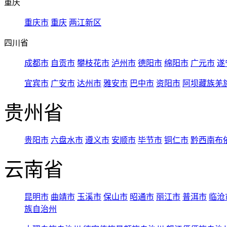
重庆
重庆市
重庆
两江新区
四川省
成都市
自贡市
攀枝花市
泸州市
德阳市
绵阳市
广元市
遂
宜宾市
广安市
达州市
雅安市
巴中市
资阳市
阿坝藏族羌
贵州省
贵阳市
六盘水市
遵义市
安顺市
毕节市
铜仁市
黔西南布
云南省
昆明市
曲靖市
玉溪市
保山市
昭通市
丽江市
普洱市
临沧
族自治州