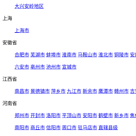
大兴安岭地区
上海
上海市
安徽省
合肥市
芜湖市
蚌埠市
淮南市
马鞍山市
淮北市
铜陵市
安
六安市
亳州市
池州市
宣城市
江西省
南昌市
景德镇市
萍乡市
九江市
新余市
鹰潭市
赣州市
吉
河南省
郑州市
开封市
洛阳市
平顶山市
安阳市
鹤壁市
新乡市
焦
南阳市
商丘市
信阳市
周口市
驻马店市
直辖县级