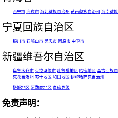
西宁市
海东市
海北藏族自治州
黄南藏族自治州
海南藏族
宁夏回族自治区
银川市
石嘴山市
吴忠市
固原市
中卫市
新疆维吾尔自治区
乌鲁木齐市
克拉玛依市
吐鲁番地区
哈密地区
昌吉回族自
克孜自治州
喀什地区
和田地区
伊犁哈萨克自治州
塔城地区
阿勒泰地区
直辖县级
免责声明：