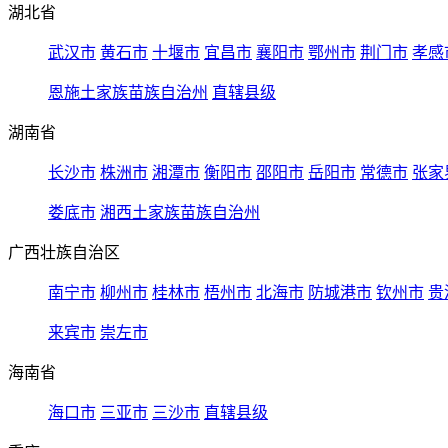
湖北省
武汉市
黄石市
十堰市
宜昌市
襄阳市
鄂州市
荆门市
孝感
恩施土家族苗族自治州
直辖县级
湖南省
长沙市
株洲市
湘潭市
衡阳市
邵阳市
岳阳市
常德市
张家
娄底市
湘西土家族苗族自治州
广西壮族自治区
南宁市
柳州市
桂林市
梧州市
北海市
防城港市
钦州市
贵
来宾市
崇左市
海南省
海口市
三亚市
三沙市
直辖县级