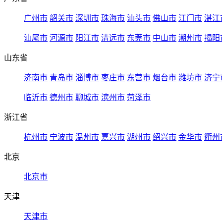
广州市
韶关市
深圳市
珠海市
汕头市
佛山市
江门市
湛江
汕尾市
河源市
阳江市
清远市
东莞市
中山市
潮州市
揭阳
山东省
济南市
青岛市
淄博市
枣庄市
东营市
烟台市
潍坊市
济宁
临沂市
德州市
聊城市
滨州市
菏泽市
浙江省
杭州市
宁波市
温州市
嘉兴市
湖州市
绍兴市
金华市
衢州
北京
北京市
天津
天津市