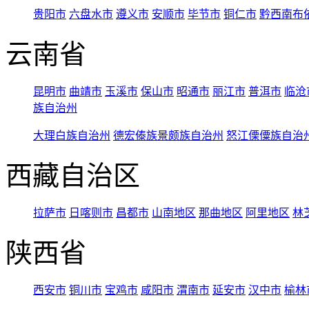
贵阳市
六盘水市
遵义市
安顺市
毕节市
铜仁市
黔西南布
云南省
昆明市
曲靖市
玉溪市
保山市
昭通市
丽江市
普洱市
临沧
族自治州
大理白族自治州
德宏傣族景颇族自治州
怒江傈僳族自治
西藏自治区
拉萨市
日喀则市
昌都市
山南地区
那曲地区
阿里地区
林
陕西省
西安市
铜川市
宝鸡市
咸阳市
渭南市
延安市
汉中市
榆林