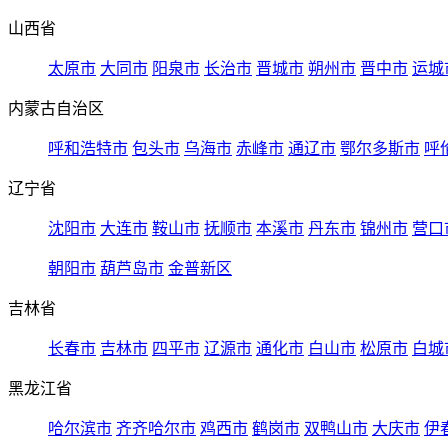
山西省
太原市
大同市
阳泉市
长治市
晋城市
朔州市
晋中市
运城
内蒙古自治区
呼和浩特市
包头市
乌海市
赤峰市
通辽市
鄂尔多斯市
呼
辽宁省
沈阳市
大连市
鞍山市
抚顺市
本溪市
丹东市
锦州市
营口
朝阳市
葫芦岛市
金普新区
吉林省
长春市
吉林市
四平市
辽源市
通化市
白山市
松原市
白城
黑龙江省
哈尔滨市
齐齐哈尔市
鸡西市
鹤岗市
双鸭山市
大庆市
伊