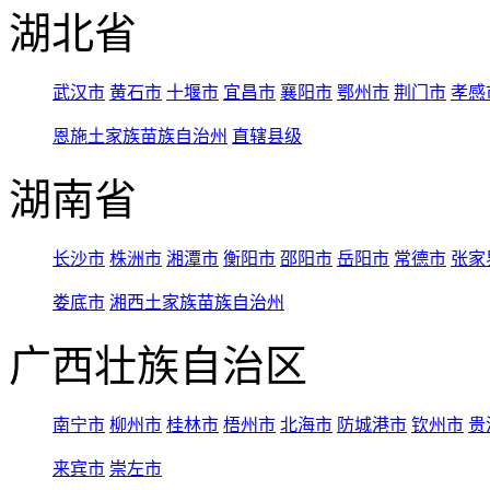
湖北省
武汉市
黄石市
十堰市
宜昌市
襄阳市
鄂州市
荆门市
孝感
恩施土家族苗族自治州
直辖县级
湖南省
长沙市
株洲市
湘潭市
衡阳市
邵阳市
岳阳市
常德市
张家
娄底市
湘西土家族苗族自治州
广西壮族自治区
南宁市
柳州市
桂林市
梧州市
北海市
防城港市
钦州市
贵
来宾市
崇左市