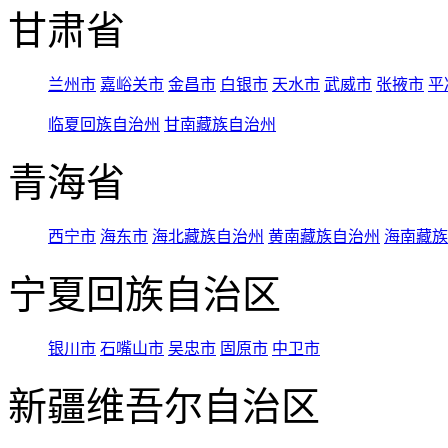
甘肃省
兰州市
嘉峪关市
金昌市
白银市
天水市
武威市
张掖市
平
临夏回族自治州
甘南藏族自治州
青海省
西宁市
海东市
海北藏族自治州
黄南藏族自治州
海南藏族
宁夏回族自治区
银川市
石嘴山市
吴忠市
固原市
中卫市
新疆维吾尔自治区