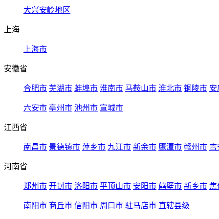
大兴安岭地区
上海
上海市
安徽省
合肥市
芜湖市
蚌埠市
淮南市
马鞍山市
淮北市
铜陵市
安
六安市
亳州市
池州市
宣城市
江西省
南昌市
景德镇市
萍乡市
九江市
新余市
鹰潭市
赣州市
吉
河南省
郑州市
开封市
洛阳市
平顶山市
安阳市
鹤壁市
新乡市
焦
南阳市
商丘市
信阳市
周口市
驻马店市
直辖县级