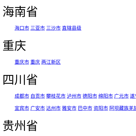
海南省
海口市
三亚市
三沙市
直辖县级
重庆
重庆市
重庆
两江新区
四川省
成都市
自贡市
攀枝花市
泸州市
德阳市
绵阳市
广元市
遂
宜宾市
广安市
达州市
雅安市
巴中市
资阳市
阿坝藏族羌
贵州省