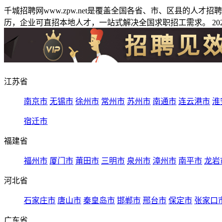
千城招聘网www.zpw.net是覆盖全国各省、市、区县的人
历，企业可直招本地人才，一站式解决全国求职招工需求。 2026
江苏省
南京市
无锡市
徐州市
常州市
苏州市
南通市
连云港市
淮
宿迁市
福建省
福州市
厦门市
莆田市
三明市
泉州市
漳州市
南平市
龙岩
河北省
石家庄市
唐山市
秦皇岛市
邯郸市
邢台市
保定市
张家口
广东省