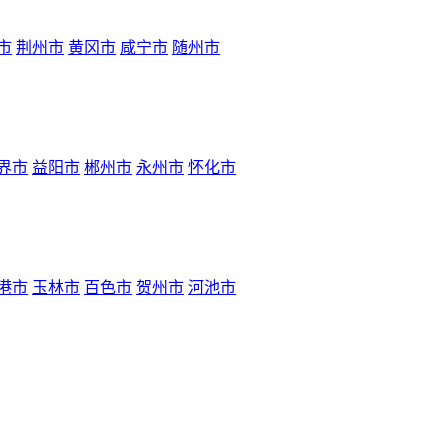
市
荆州市
黄冈市
咸宁市
随州市
界市
益阳市
郴州市
永州市
怀化市
港市
玉林市
百色市
贺州市
河池市