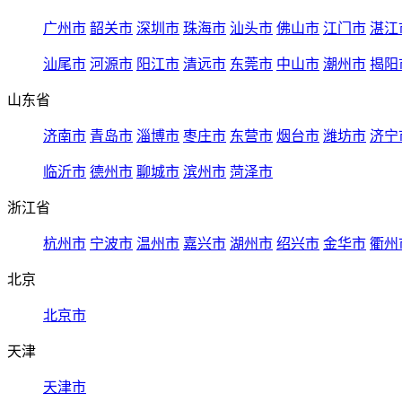
广州市
韶关市
深圳市
珠海市
汕头市
佛山市
江门市
湛江
汕尾市
河源市
阳江市
清远市
东莞市
中山市
潮州市
揭阳
山东省
济南市
青岛市
淄博市
枣庄市
东营市
烟台市
潍坊市
济宁
临沂市
德州市
聊城市
滨州市
菏泽市
浙江省
杭州市
宁波市
温州市
嘉兴市
湖州市
绍兴市
金华市
衢州
北京
北京市
天津
天津市