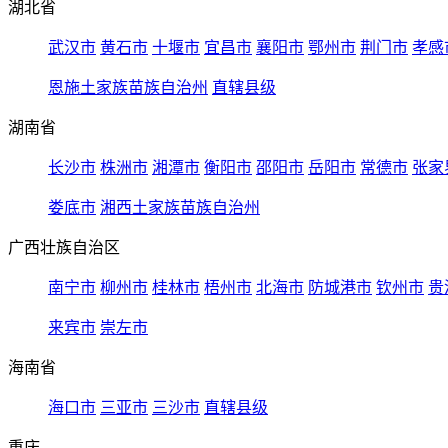
湖北省
武汉市
黄石市
十堰市
宜昌市
襄阳市
鄂州市
荆门市
孝感
恩施土家族苗族自治州
直辖县级
湖南省
长沙市
株洲市
湘潭市
衡阳市
邵阳市
岳阳市
常德市
张家
娄底市
湘西土家族苗族自治州
广西壮族自治区
南宁市
柳州市
桂林市
梧州市
北海市
防城港市
钦州市
贵
来宾市
崇左市
海南省
海口市
三亚市
三沙市
直辖县级
重庆