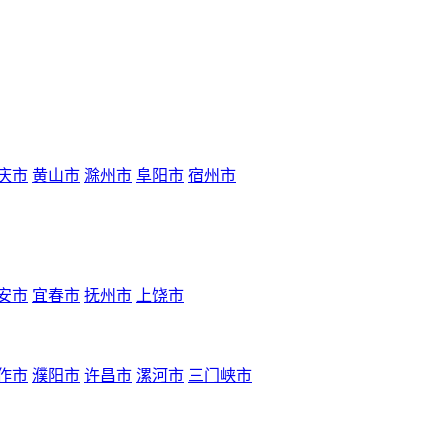
庆市
黄山市
滁州市
阜阳市
宿州市
安市
宜春市
抚州市
上饶市
作市
濮阳市
许昌市
漯河市
三门峡市