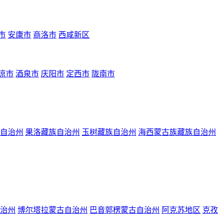
市
安康市
商洛市
西咸新区
凉市
酒泉市
庆阳市
定西市
陇南市
自治州
果洛藏族自治州
玉树藏族自治州
海西蒙古族藏族自治州
治州
博尔塔拉蒙古自治州
巴音郭楞蒙古自治州
阿克苏地区
克孜