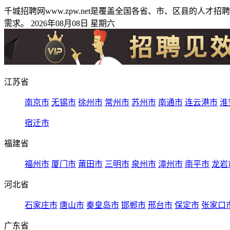
千城招聘网www.zpw.net是覆盖全国各省、市、区县的
需求。 2026年08月08日 星期六
江苏省
南京市
无锡市
徐州市
常州市
苏州市
南通市
连云港市
淮
宿迁市
福建省
福州市
厦门市
莆田市
三明市
泉州市
漳州市
南平市
龙岩
河北省
石家庄市
唐山市
秦皇岛市
邯郸市
邢台市
保定市
张家口
广东省