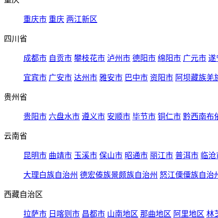
重庆市
重庆
两江新区
四川省
成都市
自贡市
攀枝花市
泸州市
德阳市
绵阳市
广元市
遂
宜宾市
广安市
达州市
雅安市
巴中市
资阳市
阿坝藏族羌
贵州省
贵阳市
六盘水市
遵义市
安顺市
毕节市
铜仁市
黔西南布
云南省
昆明市
曲靖市
玉溪市
保山市
昭通市
丽江市
普洱市
临沧
大理白族自治州
德宏傣族景颇族自治州
怒江傈僳族自治
西藏自治区
拉萨市
日喀则市
昌都市
山南地区
那曲地区
阿里地区
林