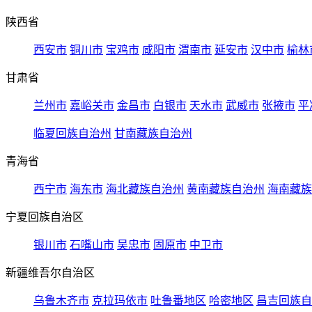
陕西省
西安市
铜川市
宝鸡市
咸阳市
渭南市
延安市
汉中市
榆林
甘肃省
兰州市
嘉峪关市
金昌市
白银市
天水市
武威市
张掖市
平
临夏回族自治州
甘南藏族自治州
青海省
西宁市
海东市
海北藏族自治州
黄南藏族自治州
海南藏族
宁夏回族自治区
银川市
石嘴山市
吴忠市
固原市
中卫市
新疆维吾尔自治区
乌鲁木齐市
克拉玛依市
吐鲁番地区
哈密地区
昌吉回族自