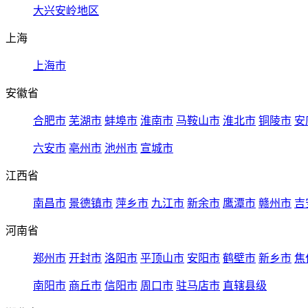
大兴安岭地区
上海
上海市
安徽省
合肥市
芜湖市
蚌埠市
淮南市
马鞍山市
淮北市
铜陵市
安
六安市
亳州市
池州市
宣城市
江西省
南昌市
景德镇市
萍乡市
九江市
新余市
鹰潭市
赣州市
吉
河南省
郑州市
开封市
洛阳市
平顶山市
安阳市
鹤壁市
新乡市
焦
南阳市
商丘市
信阳市
周口市
驻马店市
直辖县级