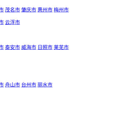
市
茂名市
肇庆市
惠州市
梅州市
市
云浮市
市
泰安市
威海市
日照市
莱芜市
市
舟山市
台州市
丽水市