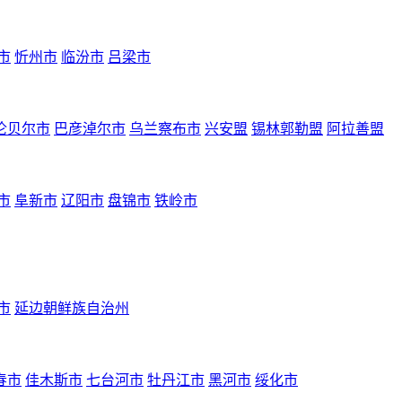
市
忻州市
临汾市
吕梁市
伦贝尔市
巴彦淖尔市
乌兰察布市
兴安盟
锡林郭勒盟
阿拉善盟
市
阜新市
辽阳市
盘锦市
铁岭市
市
延边朝鲜族自治州
春市
佳木斯市
七台河市
牡丹江市
黑河市
绥化市