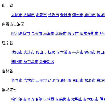
山西省
太原市
大同市
阳泉市
长治市
晋城市
朔州市
晋中市
运城
内蒙古自治区
呼和浩特市
包头市
乌海市
赤峰市
通辽市
鄂尔多斯市
呼
辽宁省
沈阳市
大连市
鞍山市
抚顺市
本溪市
丹东市
锦州市
营口
朝阳市
葫芦岛市
金普新区
吉林省
长春市
吉林市
四平市
辽源市
通化市
白山市
松原市
白城
黑龙江省
哈尔滨市
齐齐哈尔市
鸡西市
鹤岗市
双鸭山市
大庆市
伊