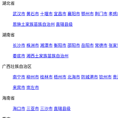
湖北省
武汉市
黄石市
十堰市
宜昌市
襄阳市
鄂州市
荆门市
孝感
恩施土家族苗族自治州
直辖县级
湖南省
长沙市
株洲市
湘潭市
衡阳市
邵阳市
岳阳市
常德市
张家
娄底市
湘西土家族苗族自治州
广西壮族自治区
南宁市
柳州市
桂林市
梧州市
北海市
防城港市
钦州市
贵
来宾市
崇左市
海南省
海口市
三亚市
三沙市
直辖县级