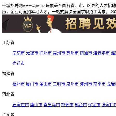
千城招聘网www.zpw.net是覆盖全国各省、市、区县的人
历，企业可直招本地人才，一站式解决全国求职招工需求。 2026
江苏省
南京市
无锡市
徐州市
常州市
苏州市
南通市
连云港市
淮
宿迁市
福建省
福州市
厦门市
莆田市
三明市
泉州市
漳州市
南平市
龙岩
河北省
石家庄市
唐山市
秦皇岛市
邯郸市
邢台市
保定市
张家口
广东省