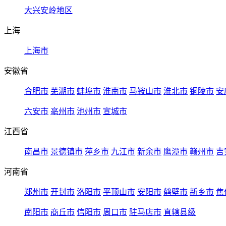
大兴安岭地区
上海
上海市
安徽省
合肥市
芜湖市
蚌埠市
淮南市
马鞍山市
淮北市
铜陵市
安
六安市
亳州市
池州市
宣城市
江西省
南昌市
景德镇市
萍乡市
九江市
新余市
鹰潭市
赣州市
吉
河南省
郑州市
开封市
洛阳市
平顶山市
安阳市
鹤壁市
新乡市
焦
南阳市
商丘市
信阳市
周口市
驻马店市
直辖县级